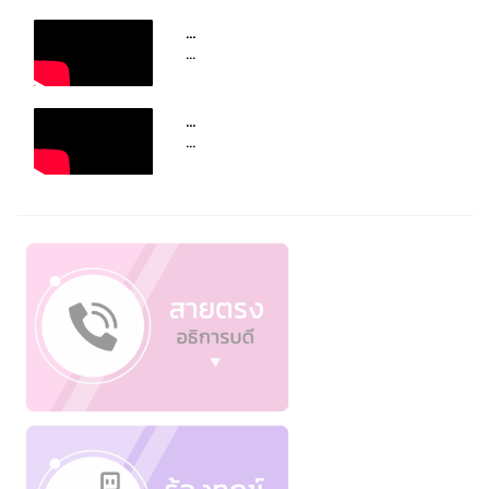
...
...
...
...