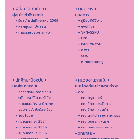
+ ผู้ที่สนใจเข้าศึกษา +
+ บุคลากร +
ผู้สนใจเข้าศึกษาต่อ
บุคลากร
- รับสมัครนักศึกษาใหม่ 2569
- คู่มือปฏิบัติงาน
- หลักสูตรที่เปิดสอน
- e-office
- ค่าธรรมเนียมการศึกษา
- VPN-SSRU
- ERP
- เวปไซต์ผู้สอน
- ก.พ.ร.
- SOS
- E-monitoring
+ นักศึกษาปัจจุบัน +
+ หน่วยงานภายใน +
นักศึกษาปัจจุบัน
เบอร์ติดต่อหน่วยงานต่างๆ
+ คณะ
- ตรวจสอบผลการเรียน
- รหัสการใช้อินเทอร์เน็ต
- คณะครุศาสตร์
- ตอบแบบสำรวจ Online
- คณะวิทยาการจัดการ
- ช่องทางรับข้อร้องเรียน
- คณะวิทยาศาสตร์ฯ
- YouTube
- คณะเทคโนโลยีอุตสาหกรรม
- คู่มือนักศึกษา 2564
- คณะมนุษยศาสตร์ฯ
- คู่มือนักศึกษา 2565
- คณะศิลปกรรมศาสตร์
+ วิทยาลัย +
- คู่มือนักศึกษา 2566
- ปฏิทินวิชาการ 2569
- วิทยาลัยพยาบาลและสุขภาพ