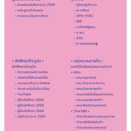
- รับสมัครนักศึกษาใหม่ 2569
- คู่มือปฏิบัติงาน
- หลักสูตรที่เปิดสอน
- e-office
- ค่าธรรมเนียมการศึกษา
- VPN-SSRU
- ERP
- เวปไซต์ผู้สอน
- ก.พ.ร.
- SOS
- E-monitoring
+ นักศึกษาปัจจุบัน +
+ หน่วยงานภายใน +
นักศึกษาปัจจุบัน
เบอร์ติดต่อหน่วยงานต่างๆ
+ คณะ
- ตรวจสอบผลการเรียน
- รหัสการใช้อินเทอร์เน็ต
- คณะครุศาสตร์
- ตอบแบบสำรวจ Online
- คณะวิทยาการจัดการ
- ช่องทางรับข้อร้องเรียน
- คณะวิทยาศาสตร์ฯ
- YouTube
- คณะเทคโนโลยีอุตสาหกรรม
- คู่มือนักศึกษา 2564
- คณะมนุษยศาสตร์ฯ
- คู่มือนักศึกษา 2565
- คณะศิลปกรรมศาสตร์
+ วิทยาลัย +
- คู่มือนักศึกษา 2566
- ปฏิทินวิชาการ 2569
- วิทยาลัยพยาบาลและสุขภาพ
- วิทยาลัยโลจิสติกส์ฯ
- วิทยาลัยสหเวชศาสตร์