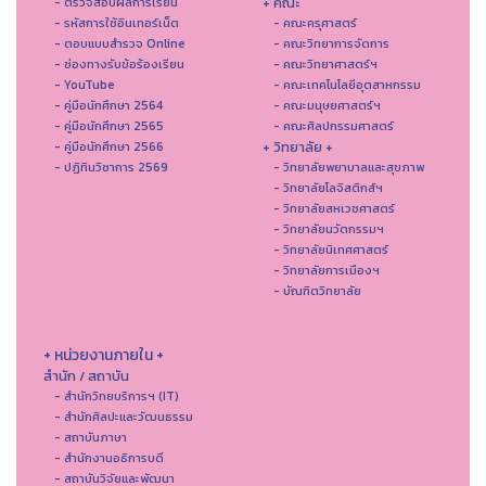
+ คณะ
- ตรวจสอบผลการเรียน
- รหัสการใช้อินเทอร์เน็ต
- คณะครุศาสตร์
- ตอบแบบสำรวจ Online
- คณะวิทยาการจัดการ
- ช่องทางรับข้อร้องเรียน
- คณะวิทยาศาสตร์ฯ
- YouTube
- คณะเทคโนโลยีอุตสาหกรรม
- คู่มือนักศึกษา 2564
- คณะมนุษยศาสตร์ฯ
- คู่มือนักศึกษา 2565
- คณะศิลปกรรมศาสตร์
+ วิทยาลัย +
- คู่มือนักศึกษา 2566
- ปฏิทินวิชาการ 2569
- วิทยาลัยพยาบาลและสุขภาพ
- วิทยาลัยโลจิสติกส์ฯ
- วิทยาลัยสหเวชศาสตร์
- วิทยาลัยนวัตกรรมฯ
- วิทยาลัยนิเทศศาสตร์
- วิทยาลัยการเมืองฯ
- บัณฑิตวิทยาลัย
+ หน่วยงานภายใน +
สำนัก / สถาบัน
- สำนักวิทยบริการฯ (IT)
- สํานักศิลปะและวัฒนธรรม
- สถาบันภาษา
- สำนักงานอธิการบดี
- สถาบันวิจัยและพัฒนา