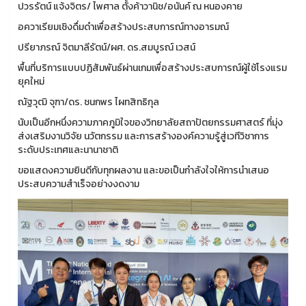
ปวรรัตน์ แจ้งจิตร/ ไพศาล ตั้งค้าวานิช/อนันค์ ณ หนองคาย
อควาเรียมเชิงดื่มดำเพื่อสร้างประสบการณ์ทางอารมณ์
ปรียาภรณ์ จิตมาลีรัตน์/ผศ. ดร.สมบูรณ์ เวสน์
พื้นที่บริการแบบปฏิสัมพันธ์ผ่านเกมเพื่อสร้างประสบการณ์ผู้ใช้โรงแรม
ยุคใหม่
ณัฐวุฒิ จุฑา/ดร. ชนกพร ไผทสิทธิกุล
นับเป็นอีกหนึ่งความภาคภูมิใจของวิทยาลัยสถาปัตยกรรมศาสตร์ ที่มุ่ง
ส่งเสริมงานวิจัย นวัตกรรม และการสร้างองค์ความรู้สู่เวทีวิชาการ
ระดับประเทศและนานาชาติ
ขอแสดงความยินดีกับทุกผลงาน และขอเป็นกำลังใจให้การนำเสนอ
ประสบความสำเร็จอย่างงดงาม