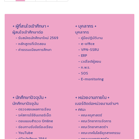
+ ผู้ที่สนใจเข้าศึกษา +
+ บุคลากร +
ผู้สนใจเข้าศึกษาต่อ
บุคลากร
- รับสมัครนักศึกษาใหม่ 2569
- คู่มือปฏิบัติงาน
- หลักสูตรที่เปิดสอน
- e-office
- ค่าธรรมเนียมการศึกษา
- VPN-SSRU
- ERP
- เวปไซต์ผู้สอน
- ก.พ.ร.
- SOS
- E-monitoring
+ นักศึกษาปัจจุบัน +
+ หน่วยงานภายใน +
นักศึกษาปัจจุบัน
เบอร์ติดต่อหน่วยงานต่างๆ
+ คณะ
- ตรวจสอบผลการเรียน
- รหัสการใช้อินเทอร์เน็ต
- คณะครุศาสตร์
- ตอบแบบสำรวจ Online
- คณะวิทยาการจัดการ
- ช่องทางรับข้อร้องเรียน
- คณะวิทยาศาสตร์ฯ
- YouTube
- คณะเทคโนโลยีอุตสาหกรรม
- คู่มือนักศึกษา 2564
- คณะมนุษยศาสตร์ฯ