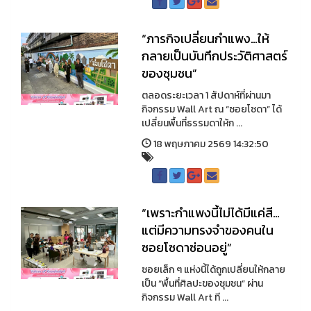
“ภารกิจเปลี่ยนกำแพง…ให้
กลายเป็นบันทึกประวัติศาสตร์
ของชุมชน”
ตลอดระยะเวลา 1 สัปดาห์ที่ผ่านมา
กิจกรรม Wall Art ณ “ซอยโซดา” ได้
เปลี่ยนพื้นที่ธรรมดาให้ก ...
18 พฤษภาคม 2569 14:32:50
“เพราะกำแพงนี้ไม่ได้มีแค่สี…
แต่มีความทรงจำของคนใน
ซอยโซดาซ่อนอยู่”
ซอยเล็ก ๆ แห่งนี้ได้ถูกเปลี่ยนให้กลาย
เป็น “พื้นที่ศิลปะของชุมชน” ผ่าน
กิจกรรม Wall Art ที ...