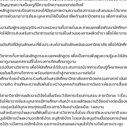
วิญญาณความเป็นครูที่มีความรักความเมตตาต่อศิษย์
นาหลักสูตรการเรียนการสอนให้มีคุณภาพตามความต้องการของสังคมและได้มาต
นในการพัฒนาอาจารย์และบุคลากรให้เป็นมืออาชีพด้านสถาปัตยกรรม เพื่อการพ
งานกับผู้ทรงคุณวุฒิระหว่างหน่วยงานทั้งภายในและภายนอกเพื่อพัฒนานักศึก
จัดให้มีการส่งเสริมทางวิชาการแก่อาจารย์ในส่วนของการผลิตตํารา เพื่อให้อาจาร
ป็นบัณฑิตที่มีคุณลักษณะที่พึงประสงค์ตามอัตลักษณ์ของมหาวิทยาลัย เพื่อให้นักศ
นวิชาการทั้งภายในหลักสูตรและนอกหลักสูตร เพื่อเป็นการเพิ่มพูนความรู้และให
ศึกษาดูงานนอกสถานที่ในโครงการทัศนศึกษาดูงาน
ข่งขันทางวิชาการ เพื่อให้นักศึกษาได้รับประสบการณ์จากการเรียนรู้ที่หลากหลาย
วามเข้มแข็งทางวิชาการ พร้อมต่อการเข้าสู่ตลาดแรงงานต่อไป
ักศึกษาโดยดําเนินการร่วมกับสโมสรนักศึกษาวิทยาลัยสถาปัตยกรรมศาสตร์ เน้นก
ษะ ความคิด ด้านทักษะความสัมพันธ์ระหว่างบุคคลด้านทักษะการวิเคราะห์และการ
ให้สาขาวิชามีการผลิตงานวิจัยในชั้นเรียน วิจัยการเรียนการสอน สาขาวิชาละ 1 เรื
ริมให้อาจารย์และบุคลากรมีการศึกษา ค้นคว้า และผลิตผลงานวิจัยอย่างต่อเนื่อ
ดยมุ่งเน้นให้บุคลากรทุกคนมีโครงการวิจัยอย่างน้อยปีละ 1 ผลงาน
สําหรับการนําผลงานตีพิมพ์ในวารสารวิชาการทั้งในระดับชาติและนานาชาติ และ
นุนให้มีการนําผลงานจดสิทธิบัตร อนุสิทธิบัตร โดยสนับสนุนด้านขั้นตอนการ
การให้รางวัลการจดสิทธิบัตร และการนําเสนอผลงานแล้วได้รางวัลในการประชุม