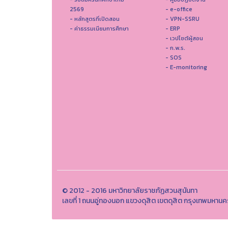
2569
- e-office
- หลักสูตรที่เปิดสอน
- VPN-SSRU
- ค่าธรรมเนียมการศึกษา
- ERP
- เวปไซต์ผู้สอน
- ก.พ.ร.
- SOS
- E-monitoring
© 2012 - 2016 มหาวิทยาลัยราชภัฏสวนสุนันทา
เลขที่ 1 ถนนอู่ทองนอก แขวงดุสิต เขตดุสิต กรุงเทพมหาน
th