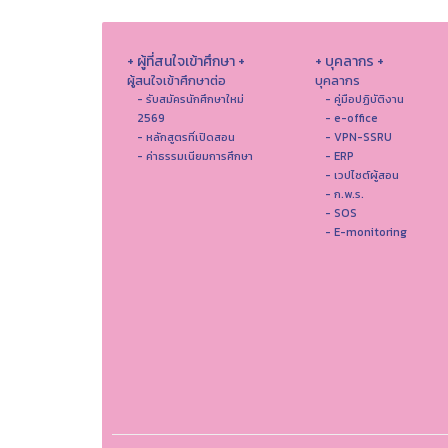
+ ผู้ที่สนใจเข้าศึกษา +
+ บุคลากร +
ผู้สนใจเข้าศึกษาต่อ
บุคลากร
- รับสมัครนักศึกษาใหม่
- คู่มือปฏิบัติงาน
2569
- e-office
- หลักสูตรที่เปิดสอน
- VPN-SSRU
- ค่าธรรมเนียมการศึกษา
- ERP
- เวปไซต์ผู้สอน
- ก.พ.ร.
- SOS
- E-monitoring