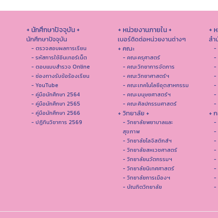
+ นักศึกษาปัจจุบัน +
+ หน่วยงานภายใน +
+ 
นักศึกษาปัจจุบัน
เบอร์ติดต่อหน่วยงานต่างๆ
สำน
+ คณะ
- ตรวจสอบผลการเรียน
-
- รหัสการใช้อินเทอร์เน็ต
- คณะครุศาสตร์
-
- ตอบแบบสำรวจ Online
- คณะวิทยาการจัดการ
-
- ช่องทางรับข้อร้องเรียน
- คณะวิทยาศาสตร์ฯ
-
- YouTube
- คณะเทคโนโลยีอุตสาหกรรม
-
- คู่มือนักศึกษา 2564
- คณะมนุษยศาสตร์ฯ
-
- คู่มือนักศึกษา 2565
- คณะศิลปกรรมศาสตร์
-
+ วิทยาลัย +
+ ก
- คู่มือนักศึกษา 2566
- ปฏิทินวิชาการ 2569
- วิทยาลัยพยาบาลและ
-
สุขภาพ
-
- วิทยาลัยโลจิสติกส์ฯ
-
- วิทยาลัยสหเวชศาสตร์
-
- วิทยาลัยนวัตกรรมฯ
-
- วิทยาลัยนิเทศศาสตร์
-
- วิทยาลัยการเมืองฯ
-
- บัณฑิตวิทยาลัย
-