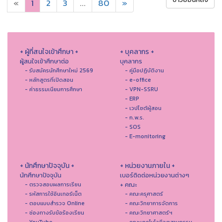
«
1
2
3
...
80
»
+ ผู้ที่สนใจเข้าศึกษา +
+ บุคลากร +
ผู้สนใจเข้าศึกษาต่อ
บุคลากร
- รับสมัครนักศึกษาใหม่ 2569
- คู่มือปฏิบัติงาน
- หลักสูตรที่เปิดสอน
- e-office
- ค่าธรรมเนียมการศึกษา
- VPN-SSRU
- ERP
- เวปไซต์ผู้สอน
- ก.พ.ร.
- SOS
- E-monitoring
+ นักศึกษาปัจจุบัน +
+ หน่วยงานภายใน +
นักศึกษาปัจจุบัน
เบอร์ติดต่อหน่วยงานต่างๆ
+ คณะ
- ตรวจสอบผลการเรียน
- รหัสการใช้อินเทอร์เน็ต
- คณะครุศาสตร์
- ตอบแบบสำรวจ Online
- คณะวิทยาการจัดการ
- ช่องทางรับข้อร้องเรียน
- คณะวิทยาศาสตร์ฯ