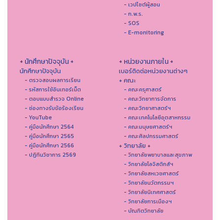
- เวปไซต์ผู้สอน
- ก.พ.ร.
- SOS
- E-monitoring
+ นักศึกษาปัจจุบัน +
+ หน่วยงานภายใน +
นักศึกษาปัจจุบัน
เบอร์ติดต่อหน่วยงานต่างๆ
+ คณะ
- ตรวจสอบผลการเรียน
- รหัสการใช้อินเทอร์เน็ต
- คณะครุศาสตร์
- ตอบแบบสำรวจ Online
- คณะวิทยาการจัดการ
- ช่องทางรับข้อร้องเรียน
- คณะวิทยาศาสตร์ฯ
- YouTube
- คณะเทคโนโลยีอุตสาหกรรม
- คู่มือนักศึกษา 2564
- คณะมนุษยศาสตร์ฯ
- คู่มือนักศึกษา 2565
- คณะศิลปกรรมศาสตร์
+ วิทยาลัย +
- คู่มือนักศึกษา 2566
- ปฏิทินวิชาการ 2569
- วิทยาลัยพยาบาลและสุขภาพ
- วิทยาลัยโลจิสติกส์ฯ
- วิทยาลัยสหเวชศาสตร์
- วิทยาลัยนวัตกรรมฯ
- วิทยาลัยนิเทศศาสตร์
- วิทยาลัยการเมืองฯ
- บัณฑิตวิทยาลัย