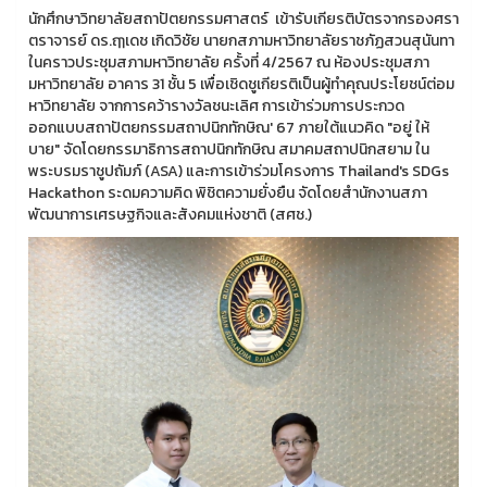
นักศึกษาวิทยาลัยสถาปัตยกรรมศาสตร์ เข้ารับเกียรติบัตรจากรองศรา
ตราจารย์ ดร.ฤๅเดช เกิดวิชัย นายกสภามหาวิทยาลัยราชภัฏสวนสุนันทา
ในคราวประชุมสภามหาวิทยาลัย ครั้งที่ 4/2567 ณ ห้องประชุมสภา
มหาวิทยาลัย อาคาร 31 ชั้น 5 เพื่อเชิดชูเกียรติเป็นผู้ทำคุณประโยชน์ต่อม
หาวิทยาลัย จากการคว้ารางวัลชนะเลิศ การเข้าร่วมการประกวด
ออกแบบสถาปัตยกรรมสถาปนิกทักษิณ' 67 ภายใต้แนวคิด "อยู่ ให้
บาย" จัดโดยกรรมาธิการสถาปนิกทักษิณ สมาคมสถาปนิกสยาม ใน
พระบรมราชูปถัมภ์ (ASA) และการเข้าร่วมโครงการ Thailand's SDGs
Hackathon ระดมความคิด พิชิตความยั่งยืน จัดโดยสำนักงานสภา
พัฒนาการเศรษฐกิจและสังคมแห่งชาติ (สศช.)