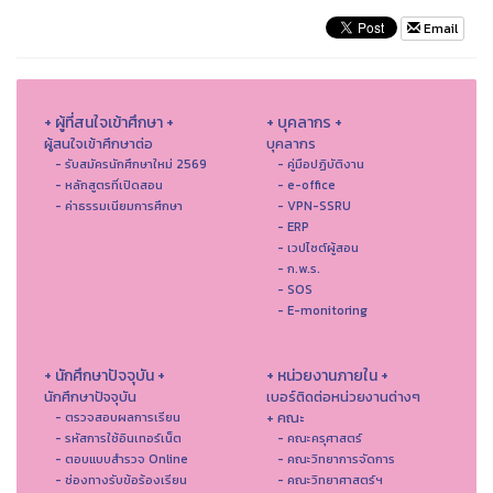
Email
+ ผู้ที่สนใจเข้าศึกษา +
+ บุคลากร +
ผู้สนใจเข้าศึกษาต่อ
บุคลากร
- รับสมัครนักศึกษาใหม่ 2569
- คู่มือปฏิบัติงาน
- หลักสูตรที่เปิดสอน
- e-office
- ค่าธรรมเนียมการศึกษา
- VPN-SSRU
- ERP
- เวปไซต์ผู้สอน
- ก.พ.ร.
- SOS
- E-monitoring
+ นักศึกษาปัจจุบัน +
+ หน่วยงานภายใน +
นักศึกษาปัจจุบัน
เบอร์ติดต่อหน่วยงานต่างๆ
+ คณะ
- ตรวจสอบผลการเรียน
- รหัสการใช้อินเทอร์เน็ต
- คณะครุศาสตร์
- ตอบแบบสำรวจ Online
- คณะวิทยาการจัดการ
- ช่องทางรับข้อร้องเรียน
- คณะวิทยาศาสตร์ฯ