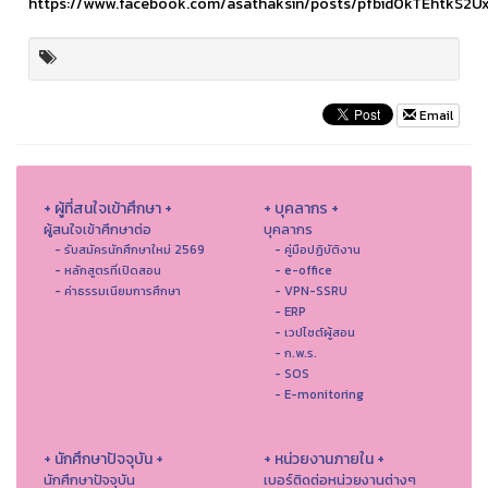
https://www.facebook.com/asathaksin/posts/pfbid0kTEhtkS
Email
+ ผู้ที่สนใจเข้าศึกษา +
+ บุคลากร +
ผู้สนใจเข้าศึกษาต่อ
บุคลากร
- รับสมัครนักศึกษาใหม่ 2569
- คู่มือปฏิบัติงาน
- หลักสูตรที่เปิดสอน
- e-office
- ค่าธรรมเนียมการศึกษา
- VPN-SSRU
- ERP
- เวปไซต์ผู้สอน
- ก.พ.ร.
- SOS
- E-monitoring
+ นักศึกษาปัจจุบัน +
+ หน่วยงานภายใน +
นักศึกษาปัจจุบัน
เบอร์ติดต่อหน่วยงานต่างๆ