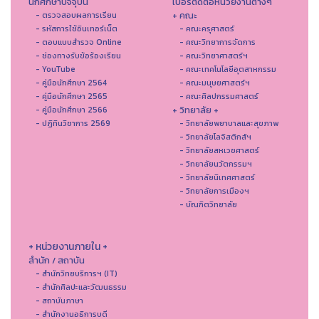
นักศึกษาปัจจุบัน
เบอร์ติดต่อหน่วยงานต่างๆ
+ คณะ
- ตรวจสอบผลการเรียน
- รหัสการใช้อินเทอร์เน็ต
- คณะครุศาสตร์
- ตอบแบบสำรวจ Online
- คณะวิทยาการจัดการ
- ช่องทางรับข้อร้องเรียน
- คณะวิทยาศาสตร์ฯ
- YouTube
- คณะเทคโนโลยีอุตสาหกรรม
- คู่มือนักศึกษา 2564
- คณะมนุษยศาสตร์ฯ
- คู่มือนักศึกษา 2565
- คณะศิลปกรรมศาสตร์
+ วิทยาลัย +
- คู่มือนักศึกษา 2566
- ปฏิทินวิชาการ 2569
- วิทยาลัยพยาบาลและสุขภาพ
- วิทยาลัยโลจิสติกส์ฯ
- วิทยาลัยสหเวชศาสตร์
- วิทยาลัยนวัตกรรมฯ
- วิทยาลัยนิเทศศาสตร์
- วิทยาลัยการเมืองฯ
- บัณฑิตวิทยาลัย
+ หน่วยงานภายใน +
สำนัก / สถาบัน
- สำนักวิทยบริการฯ (IT)
- สํานักศิลปะและวัฒนธรรม
- สถาบันภาษา
- สำนักงานอธิการบดี