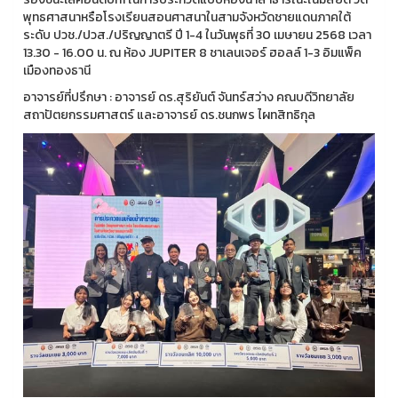
พุทธศาสนาหรือโรงเรียนสอนศาสนาในสามจังหวัดชายแดนภาคใต้
ระดับ ปวช./ปวส./ปริญญาตรี ปี 1-4 ในวันพุธที่ 30 เมษายน 2568 เวลา
13.30 - 16.00 น. ณ ห้อง JUPITER 8 ชาเลนเจอร์ ฮอลล์ 1-3 อิมแพ็ค
เมืองทองธานี
อาจารย์ที่ปรึกษา : อาจารย์ ดร.สุริยันต์ จันทร์สว่าง คณบดีวิทยาลัย
สถาปัตยกรรมศาสตร์ และอาจารย์ ดร.ชนกพร ไผทสิทธิกุล