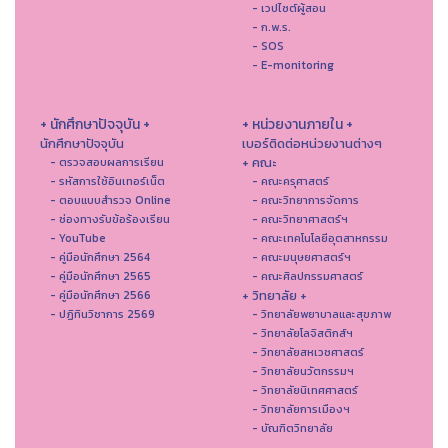
- เวปไซต์ผู้สอน
- ก.พ.ร.
- SOS
- E-monitoring
+ นักศึกษาปัจจุบัน +
+ หน่วยงานภายใน +
นักศึกษาปัจจุบัน
เบอร์ติดต่อหน่วยงานต่างๆ
+ คณะ
- ตรวจสอบผลการเรียน
- รหัสการใช้อินเทอร์เน็ต
- คณะครุศาสตร์
- ตอบแบบสำรวจ Online
- คณะวิทยาการจัดการ
- ช่องทางรับข้อร้องเรียน
- คณะวิทยาศาสตร์ฯ
- YouTube
- คณะเทคโนโลยีอุตสาหกรรม
- คู่มือนักศึกษา 2564
- คณะมนุษยศาสตร์ฯ
- คู่มือนักศึกษา 2565
- คณะศิลปกรรมศาสตร์
+ วิทยาลัย +
- คู่มือนักศึกษา 2566
- ปฏิทินวิชาการ 2569
- วิทยาลัยพยาบาลและสุขภาพ
- วิทยาลัยโลจิสติกส์ฯ
- วิทยาลัยสหเวชศาสตร์
- วิทยาลัยนวัตกรรมฯ
- วิทยาลัยนิเทศศาสตร์
- วิทยาลัยการเมืองฯ
- บัณฑิตวิทยาลัย