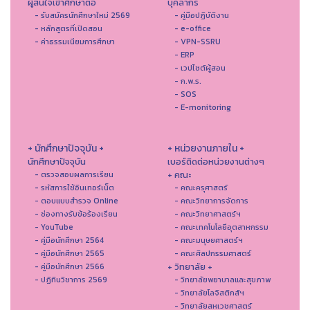
ผู้สนใจเข้าศึกษาต่อ
บุคลากร
- รับสมัครนักศึกษาใหม่ 2569
- คู่มือปฏิบัติงาน
- หลักสูตรที่เปิดสอน
- e-office
- ค่าธรรมเนียมการศึกษา
- VPN-SSRU
- ERP
- เวปไซต์ผู้สอน
- ก.พ.ร.
- SOS
- E-monitoring
+ นักศึกษาปัจจุบัน +
+ หน่วยงานภายใน +
นักศึกษาปัจจุบัน
เบอร์ติดต่อหน่วยงานต่างๆ
+ คณะ
- ตรวจสอบผลการเรียน
- รหัสการใช้อินเทอร์เน็ต
- คณะครุศาสตร์
- ตอบแบบสำรวจ Online
- คณะวิทยาการจัดการ
- ช่องทางรับข้อร้องเรียน
- คณะวิทยาศาสตร์ฯ
- YouTube
- คณะเทคโนโลยีอุตสาหกรรม
- คู่มือนักศึกษา 2564
- คณะมนุษยศาสตร์ฯ
- คู่มือนักศึกษา 2565
- คณะศิลปกรรมศาสตร์
+ วิทยาลัย +
- คู่มือนักศึกษา 2566
- ปฏิทินวิชาการ 2569
- วิทยาลัยพยาบาลและสุขภาพ
- วิทยาลัยโลจิสติกส์ฯ
- วิทยาลัยสหเวชศาสตร์