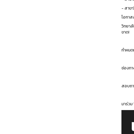
- สาขา
โอกาสส
วิทยาลั
ขาด!
กำหนดกา
ช่องทา
สอบถามข
มาร่วม 