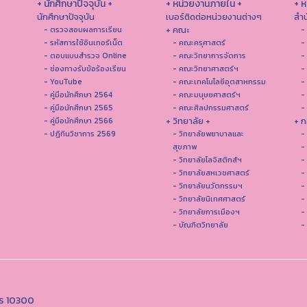
+ นักศึกษาปัจจุบัน +
+ หน่วยงานภายใน +
+ 
นักศึกษาปัจจุบัน
เบอร์ติดต่อหน่วยงานต่างๆ
สำน
+ คณะ
- ตรวจสอบผลการเรียน
-
- รหัสการใช้อินเทอร์เน็ต
- คณะครุศาสตร์
-
- ตอบแบบสำรวจ Online
- คณะวิทยาการจัดการ
-
- ช่องทางรับข้อร้องเรียน
- คณะวิทยาศาสตร์ฯ
-
- YouTube
- คณะเทคโนโลยีอุตสาหกรรม
-
- คู่มือนักศึกษา 2564
- คณะมนุษยศาสตร์ฯ
-
- คู่มือนักศึกษา 2565
- คณะศิลปกรรมศาสตร์
-
+ วิทยาลัย +
+ ก
- คู่มือนักศึกษา 2566
- ปฏิทินวิชาการ 2569
- วิทยาลัยพยาบาลและ
-
สุขภาพ
-
- วิทยาลัยโลจิสติกส์ฯ
-
- วิทยาลัยสหเวชศาสตร์
-
- วิทยาลัยนวัตกรรมฯ
-
- วิทยาลัยนิเทศศาสตร์
-
- วิทยาลัยการเมืองฯ
-
- บัณฑิตวิทยาลัย
-
คร 10300