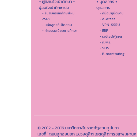
+ ผู้ที่สนใจเข้าศึกษา +
+ บุคลากร +
ผู้สนใจเข้าศึกษาต่อ
บุคลากร
- รับสมัครนักศึกษาใหม่
- คู่มือปฏิบัติงาน
2569
- e-office
- หลักสูตรที่เปิดสอน
- VPN-SSRU
- ค่าธรรมเนียมการศึกษา
- ERP
- เวปไซต์ผู้สอน
- ก.พ.ร.
- SOS
- E-monitoring
© 2012 - 2016 มหาวิทยาลัยราชภัฏสวนสุนันทา
เลขที่ 1 ถนนอู่ทองนอก แขวงดุสิต เขตดุสิต กรุงเทพมหาน