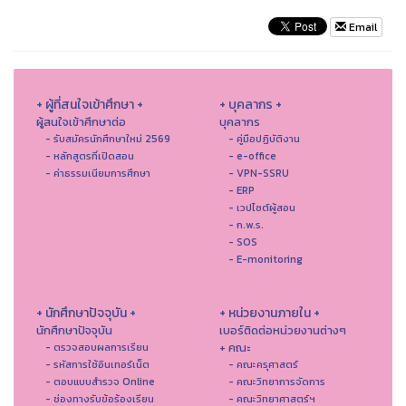
Email
+ ผู้ที่สนใจเข้าศึกษา +
+ บุคลากร +
ผู้สนใจเข้าศึกษาต่อ
บุคลากร
- รับสมัครนักศึกษาใหม่ 2569
- คู่มือปฏิบัติงาน
- หลักสูตรที่เปิดสอน
- e-office
- ค่าธรรมเนียมการศึกษา
- VPN-SSRU
- ERP
- เวปไซต์ผู้สอน
- ก.พ.ร.
- SOS
- E-monitoring
+ นักศึกษาปัจจุบัน +
+ หน่วยงานภายใน +
นักศึกษาปัจจุบัน
เบอร์ติดต่อหน่วยงานต่างๆ
+ คณะ
- ตรวจสอบผลการเรียน
- รหัสการใช้อินเทอร์เน็ต
- คณะครุศาสตร์
- ตอบแบบสำรวจ Online
- คณะวิทยาการจัดการ
- ช่องทางรับข้อร้องเรียน
- คณะวิทยาศาสตร์ฯ