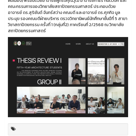
ผังเมือง) พร้อมด้วยอาจารย์ผู้ทรงคุณวุฒิ อาจารย์กำธร กันตีวงศ์ และ
คณะกรรมการของวิทยาลัยสถาปัตยกรรมศาสตร์ ประกอบด้วย
อาจารย์ ดร.สุริยันต์ จันทร์สว่าง คณบดี และอาจารย์ ดร.ศุภกิจ มูล
ประมุข รองคณบดีฝ่ายบริหาร ตรวจวิทยานิพนธ์นักศึกษาชั้นปีที่ 5 สาขา
วิชาสถาปัตยกรรม ครั้งที่ 1 (กลุ่มที่2) ภาคเรียนที่ 2/2568 ณ วิทยาลัย
สถาปัตยกรรมศาสตร์