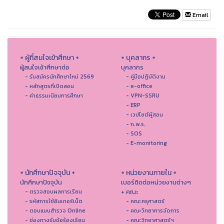
Email
+ ผู้ที่สนใจเข้าศึกษา +
+ บุคลากร +
ผู้สนใจเข้าศึกษาต่อ
บุคลากร
- รับสมัครนักศึกษาใหม่ 2569
- คู่มือปฏิบัติงาน
- หลักสูตรที่เปิดสอน
- e-office
- ค่าธรรมเนียมการศึกษา
- VPN-SSRU
- ERP
- เวปไซต์ผู้สอน
- ก.พ.ร.
- SOS
- E-monitoring
+ นักศึกษาปัจจุบัน +
+ หน่วยงานภายใน +
นักศึกษาปัจจุบัน
เบอร์ติดต่อหน่วยงานต่างๆ
+ คณะ
- ตรวจสอบผลการเรียน
- รหัสการใช้อินเทอร์เน็ต
- คณะครุศาสตร์
- ตอบแบบสำรวจ Online
- คณะวิทยาการจัดการ
- ช่องทางรับข้อร้องเรียน
- คณะวิทยาศาสตร์ฯ