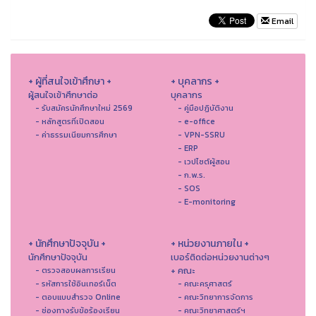
Email
+ ผู้ที่สนใจเข้าศึกษา +
+ บุคลากร +
ผู้สนใจเข้าศึกษาต่อ
บุคลากร
- รับสมัครนักศึกษาใหม่ 2569
- คู่มือปฏิบัติงาน
- หลักสูตรที่เปิดสอน
- e-office
- ค่าธรรมเนียมการศึกษา
- VPN-SSRU
- ERP
- เวปไซต์ผู้สอน
- ก.พ.ร.
- SOS
- E-monitoring
+ นักศึกษาปัจจุบัน +
+ หน่วยงานภายใน +
นักศึกษาปัจจุบัน
เบอร์ติดต่อหน่วยงานต่างๆ
+ คณะ
- ตรวจสอบผลการเรียน
- รหัสการใช้อินเทอร์เน็ต
- คณะครุศาสตร์
- ตอบแบบสำรวจ Online
- คณะวิทยาการจัดการ
- ช่องทางรับข้อร้องเรียน
- คณะวิทยาศาสตร์ฯ