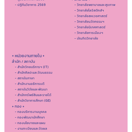
- ปฏิทินวิชาการ 2569
- วิทยาลัยพยาบาลและสุขภาพ
- วิทยาลัยโลจิสติกส์ฯ
- วิทยาลัยสหเวชศาสตร์
- วิทยาลัยนวัตกรรมฯ
- วิทยาลัยนิเทศศาสตร์
- วิทยาลัยการเมืองฯ
- บัณฑิตวิทยาลัย
+ หน่วยงานภายใน +
สำนัก / สถาบัน
- สำนักวิทยบริการฯ (IT)
- สํานักศิลปะและวัฒนธรรม
- สถาบันภาษา
- สำนักงานอธิการบดี
- สถาบันวิจัยและพัฒนา
- สำนักทรัพย์สินและรายได้
- สำนักวิชาการศึกษา (GE)
+ กอง +
- กองบริหารงานบุคคล
- กองพัฒนานักศึกษา
- กองนโยบายและแผน
- งานทะเบียนและวัดผล