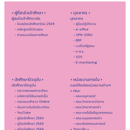
+ ผู้ที่สนใจเข้าศึกษา +
+ บุคลากร +
ผู้สนใจเข้าศึกษาต่อ
บุคลากร
- รับสมัครนักศึกษาใหม่ 2569
- คู่มือปฏิบัติงาน
- หลักสูตรที่เปิดสอน
- e-office
- ค่าธรรมเนียมการศึกษา
- VPN-SSRU
- ERP
- เวปไซต์ผู้สอน
- ก.พ.ร.
- SOS
- E-monitoring
+ นักศึกษาปัจจุบัน +
+ หน่วยงานภายใน +
นักศึกษาปัจจุบัน
เบอร์ติดต่อหน่วยงานต่างๆ
+ คณะ
- ตรวจสอบผลการเรียน
- รหัสการใช้อินเทอร์เน็ต
- คณะครุศาสตร์
- ตอบแบบสำรวจ Online
- คณะวิทยาการจัดการ
- ช่องทางรับข้อร้องเรียน
- คณะวิทยาศาสตร์ฯ
- YouTube
- คณะเทคโนโลยีอุตสาหกรรม
- คู่มือนักศึกษา 2564
- คณะมนุษยศาสตร์ฯ
- คู่มือนักศึกษา 2565
- คณะศิลปกรรมศาสตร์
+ วิทยาลัย +
- คู่มือนักศึกษา 2566