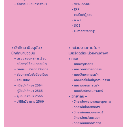
- ค่าธรรมเนียมการศึกษา
- VPN-SSRU
- ERP
- เวปไซต์ผู้สอน
- ก.พ.ร.
- SOS
- E-monitoring
+ นักศึกษาปัจจุบัน +
+ หน่วยงานภายใน +
นักศึกษาปัจจุบัน
เบอร์ติดต่อหน่วยงานต่างๆ
+ คณะ
- ตรวจสอบผลการเรียน
- รหัสการใช้อินเทอร์เน็ต
- คณะครุศาสตร์
- ตอบแบบสำรวจ Online
- คณะวิทยาการจัดการ
- ช่องทางรับข้อร้องเรียน
- คณะวิทยาศาสตร์ฯ
- YouTube
- คณะเทคโนโลยีอุตสาหกรรม
- คู่มือนักศึกษา 2564
- คณะมนุษยศาสตร์ฯ
- คู่มือนักศึกษา 2565
- คณะศิลปกรรมศาสตร์
+ วิทยาลัย +
- คู่มือนักศึกษา 2566
- ปฏิทินวิชาการ 2569
- วิทยาลัยพยาบาลและสุขภาพ
- วิทยาลัยโลจิสติกส์ฯ
- วิทยาลัยสหเวชศาสตร์
- วิทยาลัยนวัตกรรมฯ
- วิทยาลัยนิเทศศาสตร์