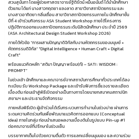
สวนสุนันทา โดยผู้ช่วยศาสตราจารย์ฐิติรัตน์ หมื่นอนันต์ ได้นำนักศึกษา
ตัวแทน ได้แก่ นางสาวกฤตยา แซงลาด สาขาวิชาสถาปัตยกรรม และ
นางสาวอาทิตยา กลิ่นเถื่อน สาขาวิชาสถาปัตยกรรมภายใน นักศึกษาชั้น
ปีที่ 4 เข้าร่วมกิจกรรม ASA Student Workshop ภายใต้โครงการ
ปฏิบัติการออกแบบสถาปัตยกรรมระดับนิสิตนักศึกษา ประจำปี 2569
(ASA Architectural Design Student Workshop 2026)
ภายใต้หัวข้อ “การผสานปัญญาดิจิทัลกับงานหัตถกรรมของมนุษย์ =
หัตถกรรมดิจิทัล” "Digital Intelligence + Human Craft = Digital
Craft"
พร้อมแนวคิดหลัก “สติมา ปัญญา พร้อม(ท์) – SATI : WISDOM :
PROMPT”
ในช่วงเช้า นักศึกษาและคณาจารย์จากสถาบันการศึกษาทั่วประเทศได้ลง
ทะเบียน รับ Workshop Package และเข้ารับฟังการชี้แจงรายละเอียด
เบื้องต้น ก่อนเข้าสู่พิธีเปิดอย่างเป็นทางการโดยนายกสมาคมสถาปนิก
สยามฯ และประธานจัดกิจกรรม
ภายหลังพิธีเปิด ผู้เข้าร่วมได้เริ่มกระบวนการทำงานในช่วงบ่าย ผ่านการ
ระดมความคิดร่วมกันเพื่อพัฒนาแนวคิดการออกแบบ (Conceptual
Idea) ภายในกลุ่ม ก่อนนำเสนอผลงานเบื้องต้นในรูปแบบ Pin-up #1
ต่อคณาจารย์ที่ปรึกษาในช่วงเย็น
บรรยากาศเต็มไปด้วยความตื่นตัว การแลกเปลี่ยนมุมมอง และความร่วม