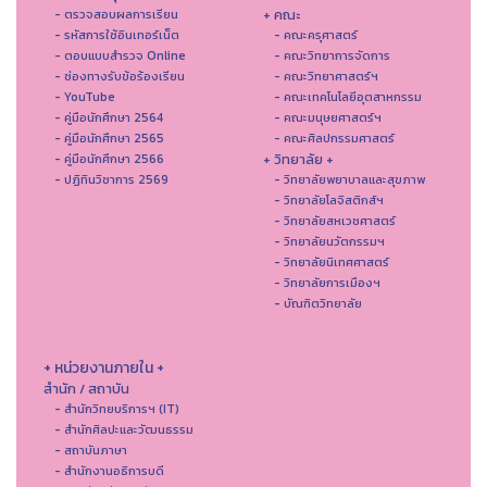
+ คณะ
- ตรวจสอบผลการเรียน
- รหัสการใช้อินเทอร์เน็ต
- คณะครุศาสตร์
- ตอบแบบสำรวจ Online
- คณะวิทยาการจัดการ
- ช่องทางรับข้อร้องเรียน
- คณะวิทยาศาสตร์ฯ
- YouTube
- คณะเทคโนโลยีอุตสาหกรรม
- คู่มือนักศึกษา 2564
- คณะมนุษยศาสตร์ฯ
- คู่มือนักศึกษา 2565
- คณะศิลปกรรมศาสตร์
+ วิทยาลัย +
- คู่มือนักศึกษา 2566
- ปฏิทินวิชาการ 2569
- วิทยาลัยพยาบาลและสุขภาพ
- วิทยาลัยโลจิสติกส์ฯ
- วิทยาลัยสหเวชศาสตร์
- วิทยาลัยนวัตกรรมฯ
- วิทยาลัยนิเทศศาสตร์
- วิทยาลัยการเมืองฯ
- บัณฑิตวิทยาลัย
+ หน่วยงานภายใน +
สำนัก / สถาบัน
- สำนักวิทยบริการฯ (IT)
- สํานักศิลปะและวัฒนธรรม
- สถาบันภาษา
- สำนักงานอธิการบดี