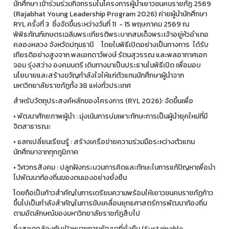
นักศึกษา เข้าร่วมร่วมกิจกรรมในโครงการผู้นำเยาวชนคนราชภัฏ 2569
(Rajabhat Young Leadership Program 2026) ค่ายผู้นำนักศึกษา
RYL ครั้งที่ 3 ซึ่งจัดขึ้นระหว่างวันที่ 11 - 15 พฤษภาคม 2569 ณ
พิพิธภัณฑ์เกษตรเฉลิมพระเกียรติพระบาทสมเด็จพระเจ้าอยู่หัวอำเภอ
คลองหลวง จังหวัดปทุมธานี โดยในพิธีเปิดอย่างเป็นทางการ ได้รับ
เกียรติอย่างสูงจาก พลเอกดาว์พงษ์ รัตนสุวรรณ และพลอากาศเอก
จอม รุ่งสว่าง องคมนตรี เดินทางมาเป็นประธานในพิธีเปิด เพื่อมอบ
นโยบายและสร้างขวัญกำลังใจให้แก่ตัวแทนนักศึกษาผู้นำจาก
มหาวิทยาลัยราชภัฏทั้ง 38 แห่งทั่วประเทศ
สำหรับวัตถุประสงค์หลักของโครงการ (RYL 2026): จัดขึ้นเพื่อ
• พัฒนาศักยภาพผู้นำ : มุ่งเน้นการบ่มเพาะทักษะการเป็นผู้นำยุคใหม่ที่มี
จิตสาธารณะ
• แลกเปลี่ยนเรียนรู้ : สร้างเครือข่ายความร่วมมือระหว่างตัวแทน
นักศึกษาจากทุกภูมิภาค
• วิศวกรสังคม : ปลูกฝังกระบวนการคิดและทักษะในการแก้ปัญหาเพื่อนำ
ไปพัฒนาท้องถิ่นของตนเองอย่างยั่งยืน
โดยถือเป็นก้าวสำคัญในการเตรียมความพร้อมให้เยาวชนคนราชภัฏก้าว
ขึ้นไปเป็นกำลังสำคัญในการขับเคลื่อนยุทธศาสตร์การพัฒนาท้องถิ่น
ตามอัตลักษณ์ของมหาวิทยาลัยราชภัฏสืบไป
ซึ่งสอดคล้องกับเป้าหมายการพัฒนาที่ยั่งยืน (Sustainable