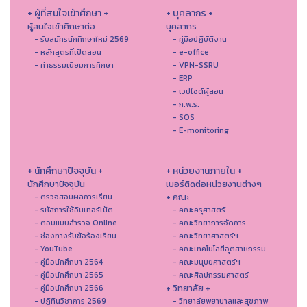
+ ผู้ที่สนใจเข้าศึกษา +
+ บุคลากร +
ผู้สนใจเข้าศึกษาต่อ
บุคลากร
- รับสมัครนักศึกษาใหม่ 2569
- คู่มือปฏิบัติงาน
- หลักสูตรที่เปิดสอน
- e-office
- ค่าธรรมเนียมการศึกษา
- VPN-SSRU
- ERP
- เวปไซต์ผู้สอน
- ก.พ.ร.
- SOS
- E-monitoring
+ นักศึกษาปัจจุบัน +
+ หน่วยงานภายใน +
นักศึกษาปัจจุบัน
เบอร์ติดต่อหน่วยงานต่างๆ
+ คณะ
- ตรวจสอบผลการเรียน
- รหัสการใช้อินเทอร์เน็ต
- คณะครุศาสตร์
- ตอบแบบสำรวจ Online
- คณะวิทยาการจัดการ
- ช่องทางรับข้อร้องเรียน
- คณะวิทยาศาสตร์ฯ
- YouTube
- คณะเทคโนโลยีอุตสาหกรรม
- คู่มือนักศึกษา 2564
- คณะมนุษยศาสตร์ฯ
- คู่มือนักศึกษา 2565
- คณะศิลปกรรมศาสตร์
+ วิทยาลัย +
- คู่มือนักศึกษา 2566
- ปฏิทินวิชาการ 2569
- วิทยาลัยพยาบาลและสุขภาพ