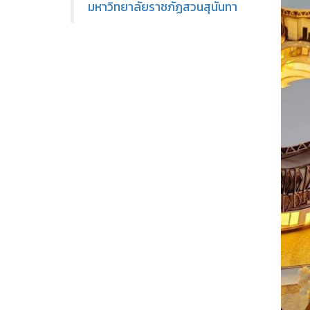
มหาวิทยาลัยราชภัฏสวนสุนันทา