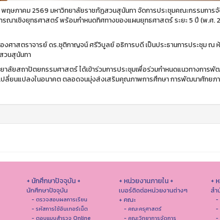
 25 พฤษภาคม 2569 มหาวิทยาลัยราชภัฏสวนสุนันทา จัดการประชุมคณะกรรมการจัด
ิจารณาเชิงยุทธศาสตร์ พร้อมกำหนดทิศทางของแผนยุทธศาสตร์ ระยะ 5 ปี (พ.ศ.
รองศาสตราจารย์ ดร.ชุติกาญจน์ ศรีวิบูลย์ อธิการบดี เป็นประธานการประชุม ณ ห
สวนสุนันทา
้ วิทยาลัยสถาปัตยกรรมศาสตร์ ได้เข้าร่วมการประชุมเพื่อร่วมกำหนดแนวทางการ
เปลี่ยนแปลงในอนาคต ตลอดจนมุ่งส่งเสริมคุณภาพการศึกษา การพัฒนาศักยภาพ
+ นักศึกษาปัจจุบัน +
+ หน่วยงานภายใน +
+ 
นักศึกษาปัจจุบัน
เบอร์ติดต่อหน่วยงานต่างๆ
สำน
+ คณะ
- ตรวจสอบผลการเรียน
-
- รหัสการใช้อินเทอร์เน็ต
- คณะครุศาสตร์
-
- ตอบแบบสำรวจ Online
- คณะวิทยาการจัดการ
-