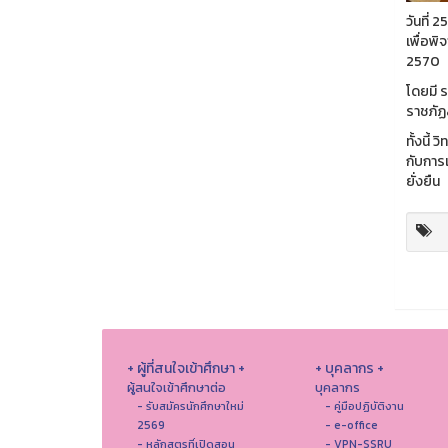
วันที่
เพื่อพ
2570
โดยมี 
ราชภัฏ
ทั้งนี
กับการ
ยั่งยืน
+ ผู้ที่สนใจเข้าศึกษา +
+ บุคลากร +
ผู้สนใจเข้าศึกษาต่อ
บุคลากร
- รับสมัครนักศึกษาใหม่
- คู่มือปฏิบัติงาน
2569
- e-office
- หลักสูตรที่เปิดสอน
- VPN-SSRU