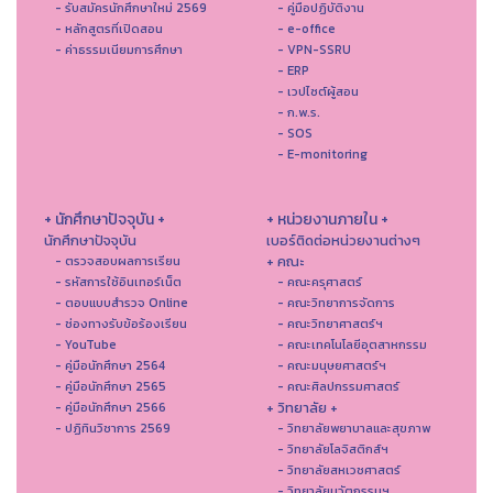
- รับสมัครนักศึกษาใหม่ 2569
- คู่มือปฏิบัติงาน
- หลักสูตรที่เปิดสอน
- e-office
- ค่าธรรมเนียมการศึกษา
- VPN-SSRU
- ERP
- เวปไซต์ผู้สอน
- ก.พ.ร.
- SOS
- E-monitoring
+ นักศึกษาปัจจุบัน +
+ หน่วยงานภายใน +
นักศึกษาปัจจุบัน
เบอร์ติดต่อหน่วยงานต่างๆ
+ คณะ
- ตรวจสอบผลการเรียน
- รหัสการใช้อินเทอร์เน็ต
- คณะครุศาสตร์
- ตอบแบบสำรวจ Online
- คณะวิทยาการจัดการ
- ช่องทางรับข้อร้องเรียน
- คณะวิทยาศาสตร์ฯ
- YouTube
- คณะเทคโนโลยีอุตสาหกรรม
- คู่มือนักศึกษา 2564
- คณะมนุษยศาสตร์ฯ
- คู่มือนักศึกษา 2565
- คณะศิลปกรรมศาสตร์
+ วิทยาลัย +
- คู่มือนักศึกษา 2566
- ปฏิทินวิชาการ 2569
- วิทยาลัยพยาบาลและสุขภาพ
- วิทยาลัยโลจิสติกส์ฯ
- วิทยาลัยสหเวชศาสตร์
- วิทยาลัยนวัตกรรมฯ