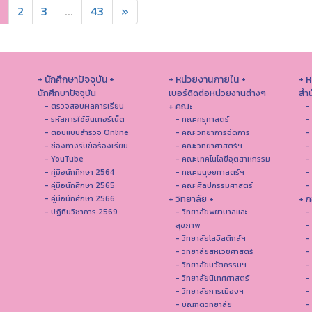
2
3
...
43
»
+ นักศึกษาปัจจุบัน +
+ หน่วยงานภายใน +
+ 
นักศึกษาปัจจุบัน
เบอร์ติดต่อหน่วยงานต่างๆ
สำน
+ คณะ
- ตรวจสอบผลการเรียน
-
- รหัสการใช้อินเทอร์เน็ต
- คณะครุศาสตร์
-
- ตอบแบบสำรวจ Online
- คณะวิทยาการจัดการ
-
- ช่องทางรับข้อร้องเรียน
- คณะวิทยาศาสตร์ฯ
-
- YouTube
- คณะเทคโนโลยีอุตสาหกรรม
-
- คู่มือนักศึกษา 2564
- คณะมนุษยศาสตร์ฯ
-
- คู่มือนักศึกษา 2565
- คณะศิลปกรรมศาสตร์
-
+ วิทยาลัย +
+ ก
- คู่มือนักศึกษา 2566
- ปฏิทินวิชาการ 2569
- วิทยาลัยพยาบาลและ
-
สุขภาพ
-
- วิทยาลัยโลจิสติกส์ฯ
-
- วิทยาลัยสหเวชศาสตร์
-
- วิทยาลัยนวัตกรรมฯ
-
- วิทยาลัยนิเทศศาสตร์
-
- วิทยาลัยการเมืองฯ
-
- บัณฑิตวิทยาลัย
-