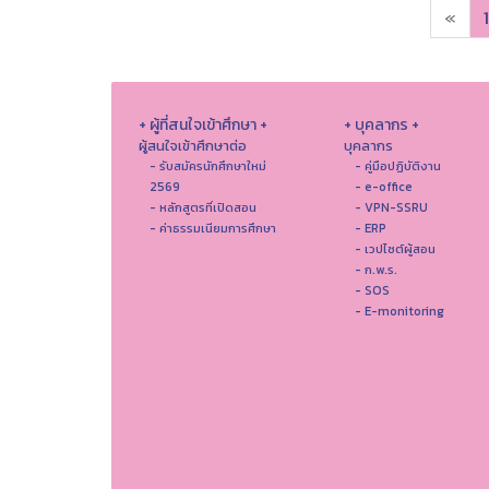
«
1
+ ผู้ที่สนใจเข้าศึกษา +
+ บุคลากร +
ผู้สนใจเข้าศึกษาต่อ
บุคลากร
- รับสมัครนักศึกษาใหม่
- คู่มือปฏิบัติงาน
2569
- e-office
- หลักสูตรที่เปิดสอน
- VPN-SSRU
- ค่าธรรมเนียมการศึกษา
- ERP
- เวปไซต์ผู้สอน
- ก.พ.ร.
- SOS
- E-monitoring