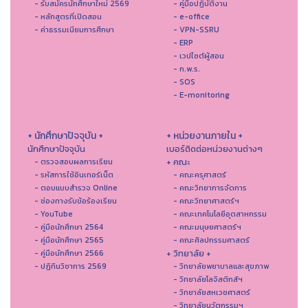
- รับสมัครนักศึกษาใหม่ 2569
- คู่มือปฏิบัติงาน
- หลักสูตรที่เปิดสอน
- e-office
- ค่าธรรมเนียมการศึกษา
- VPN-SSRU
- ERP
- เวปไซต์ผู้สอน
- ก.พ.ร.
- SOS
- E-monitoring
+ นักศึกษาปัจจุบัน +
+ หน่วยงานภายใน +
นักศึกษาปัจจุบัน
เบอร์ติดต่อหน่วยงานต่างๆ
+ คณะ
- ตรวจสอบผลการเรียน
- รหัสการใช้อินเทอร์เน็ต
- คณะครุศาสตร์
- ตอบแบบสำรวจ Online
- คณะวิทยาการจัดการ
- ช่องทางรับข้อร้องเรียน
- คณะวิทยาศาสตร์ฯ
- YouTube
- คณะเทคโนโลยีอุตสาหกรรม
- คู่มือนักศึกษา 2564
- คณะมนุษยศาสตร์ฯ
- คู่มือนักศึกษา 2565
- คณะศิลปกรรมศาสตร์
+ วิทยาลัย +
- คู่มือนักศึกษา 2566
- ปฏิทินวิชาการ 2569
- วิทยาลัยพยาบาลและสุขภาพ
- วิทยาลัยโลจิสติกส์ฯ
- วิทยาลัยสหเวชศาสตร์
- วิทยาลัยนวัตกรรมฯ