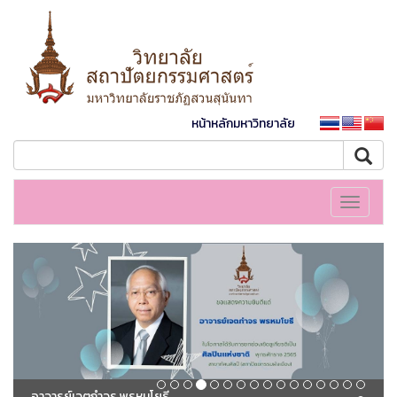
หน้าหลักมหาวิทยาลัย
Toggle
navigati
อาจารย์เจตกำจร พรหมโยธี